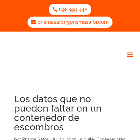
696 994 446
prismasafor@prismasafor.com
Los datos que no
pueden faltar en un
contenedor de
escombros
por
Prisma Safor
|
Jul 30, 2025
|
Alquiler Contenedores