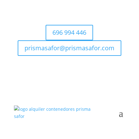
696 994 446
prismasafor@prismasafor.com